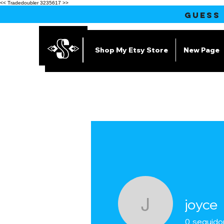
<< Tradedoubler 3235617 >>
GUESS
Shop My Etsy Store
New Page
joyce
joyce
0
seguido