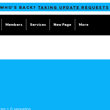
 WHO'S BACK?
TAKING UPDATE REQUESTS
Members
Services
New Page
More
res
0
seguidos