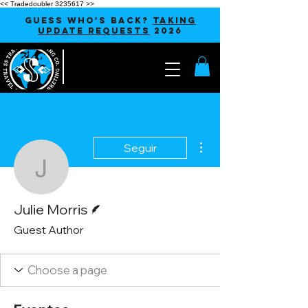
<< Tradedoubler 3235617 >>
GUESS WHO'S BACK?
TAKING
UPDATE REQUESTS
2026
Más acciones
Seguir
Julie Morris
Escritor
Julie Morris
Guest Author